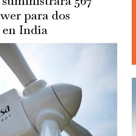
suministrará 567
er para dos
 en India