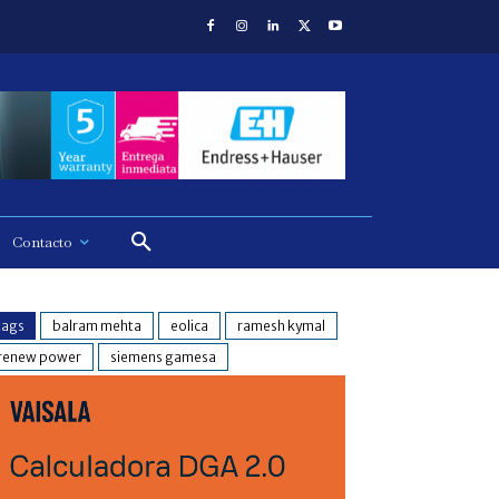
Contacto
tags
balram mehta
eolica
ramesh kymal
renew power
siemens gamesa