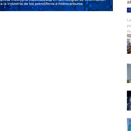
a
C
La
pe
ma