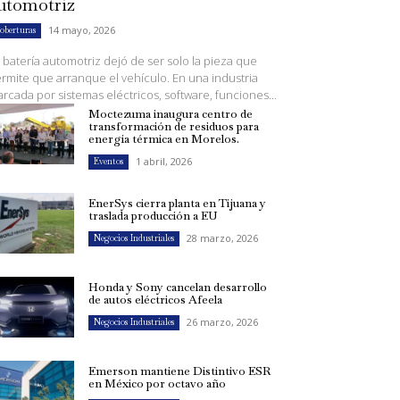
utomotriz
14 mayo, 2026
oberturas
 batería automotriz dejó de ser solo la pieza que
rmite que arranque el vehículo. En una industria
rcada por sistemas eléctricos, software, funciones...
Moctezuma inaugura centro de
transformación de residuos para
energía térmica en Morelos.
1 abril, 2026
Eventos
EnerSys cierra planta en Tijuana y
traslada producción a EU
28 marzo, 2026
Negocios Industriales
Honda y Sony cancelan desarrollo
de autos eléctricos Afeela
26 marzo, 2026
Negocios Industriales
Emerson mantiene Distintivo ESR
en México por octavo año