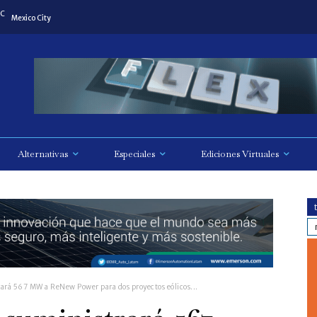
C
Mexico City
Alternativas
Especiales
Ediciones Virtuales
rá 567 MW a ReNew Power para dos proyectos eólicos...