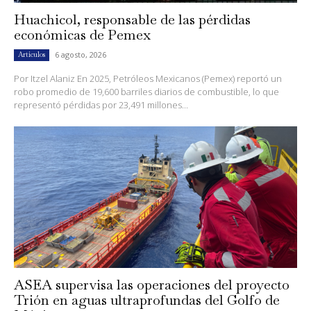
Huachicol, responsable de las pérdidas
económicas de Pemex
6 agosto, 2026
Artículos
Por Itzel Alaniz En 2025, Petróleos Mexicanos (Pemex) reportó un
robo promedio de 19,600 barriles diarios de combustible, lo que
representó pérdidas por 23,491 millones...
ASEA supervisa las operaciones del proyecto
Trión en aguas ultraprofundas del Golfo de