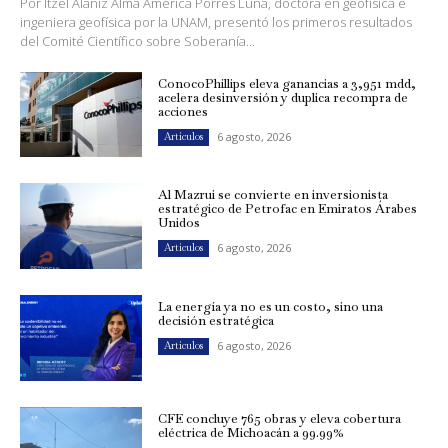
Por Itzel Alaniz Alma América Porres Luna, doctora en geofísica e
ingeniera geofísica por la UNAM, presentó los primeros resultados
del Comité Científico sobre Soberanía...
ConocoPhillips eleva ganancias a 3,951 mdd,
acelera desinversión y duplica recompra de
acciones
6 agosto, 2026
Artículos
Al Mazrui se convierte en inversionista
estratégico de Petrofac en Emiratos Árabes
Unidos
6 agosto, 2026
Artículos
La energía ya no es un costo, sino una
decisión estratégica
6 agosto, 2026
Artículos
CFE concluye 765 obras y eleva cobertura
eléctrica de Michoacán a 99.99%