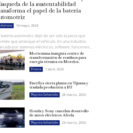
úsqueda de la sustentabilidad
ransforma el papel de la batería
utomotriz
14 mayo, 2026
oberturas
 batería automotriz dejó de ser solo la pieza que
rmite que arranque el vehículo. En una industria
rcada por sistemas eléctricos, software, funciones...
Moctezuma inaugura centro de
transformación de residuos para
energía térmica en Morelos.
1 abril, 2026
Eventos
EnerSys cierra planta en Tijuana y
traslada producción a EU
28 marzo, 2026
Negocios Industriales
Honda y Sony cancelan desarrollo
de autos eléctricos Afeela
26 marzo, 2026
Negocios Industriales