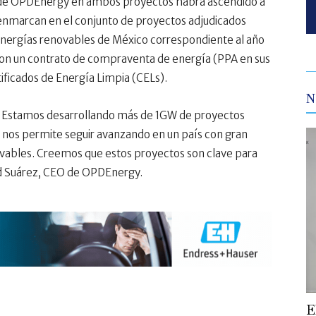
otal de OPDEnergy en ambos proyectos habrá ascendido a
e enmarcan en el conjunto de proyectos adjudicados
energías renovables de México correspondiente al año
on un contrato de compraventa de energía (PPA en sus
rtificados de Energía Limpia (CELs).
N
. Estamos desarrollando más de 1GW de proyectos
C nos permite seguir avanzando en un país con gran
novables. Creemos que estos proyectos son clave para
Cid Suárez, CEO de OPDEnergy.
E