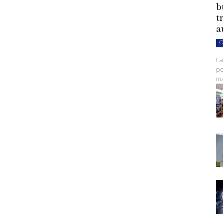
b
t
a
C
La
pe
ma