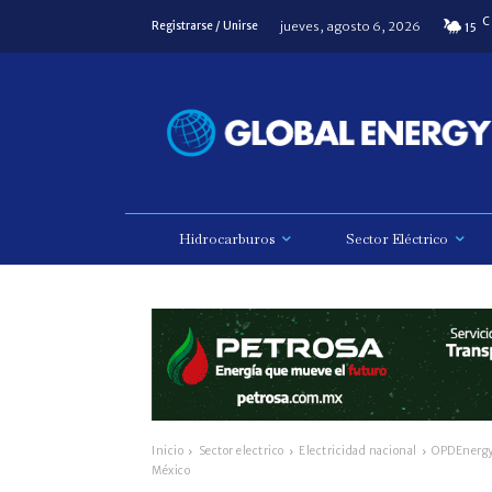
C
jueves, agosto 6, 2026
Registrarse / Unirse
15
Hidrocarburos
Sector Eléctrico
Inicio
Sector electrico
Electricidad nacional
OPDEnergy 
México