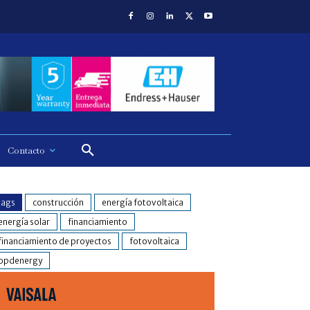
Contacto
tags
construcción
energía fotovoltaica
energía solar
financiamiento
financiamiento de proyectos
fotovoltaica
opdenergy