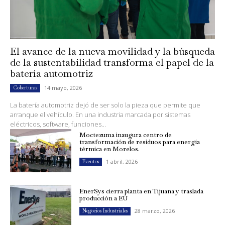
El avance de la nueva movilidad y la búsqueda
de la sustentabilidad transforma el papel de la
batería automotriz
14 mayo, 2026
Coberturas
La batería automotriz dejó de ser solo la pieza que permite que
arranque el vehículo. En una industria marcada por sistemas
eléctricos, software, funciones...
Moctezuma inaugura centro de
transformación de residuos para energía
térmica en Morelos.
1 abril, 2026
Eventos
EnerSys cierra planta en Tijuana y traslada
producción a EU
28 marzo, 2026
Negocios Industriales