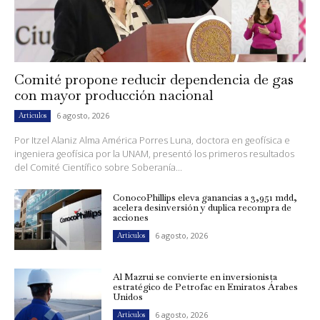
Comité propone reducir dependencia de gas
con mayor producción nacional
6 agosto, 2026
Artículos
Por Itzel Alaniz Alma América Porres Luna, doctora en geofísica e
ingeniera geofísica por la UNAM, presentó los primeros resultados
del Comité Científico sobre Soberanía...
ConocoPhillips eleva ganancias a 3,951 mdd,
acelera desinversión y duplica recompra de
acciones
6 agosto, 2026
Artículos
Al Mazrui se convierte en inversionista
estratégico de Petrofac en Emiratos Árabes
Unidos
6 agosto, 2026
Artículos