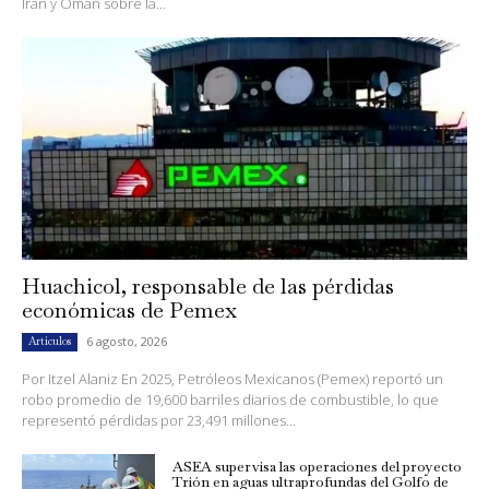
Irán y Omán sobre la...
Huachicol, responsable de las pérdidas
económicas de Pemex
6 agosto, 2026
Artículos
Por Itzel Alaniz En 2025, Petróleos Mexicanos (Pemex) reportó un
robo promedio de 19,600 barriles diarios de combustible, lo que
representó pérdidas por 23,491 millones...
ASEA supervisa las operaciones del proyecto
Trión en aguas ultraprofundas del Golfo de