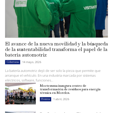
El avance de la nueva movilidad y la búsqueda
de la sustentabilidad transforma el papel de la
batería automotriz
14 mayo, 2026
Coberturas
La batería automotriz dejó de ser solo la pieza que permite que
arranque el vehículo. En una industria marcada por sistemas
eléctricos, software, funciones...
Moctezuma inaugura centro de
transformación de residuos para energía
térmica en Morelos.
1 abril, 2026
Eventos