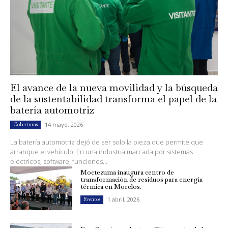
El avance de la nueva movilidad y la búsqueda
de la sustentabilidad transforma el papel de la
batería automotriz
14 mayo, 2026
Coberturas
La batería automotriz dejó de ser solo la pieza que permite que
arranque el vehículo. En una industria marcada por sistemas
eléctricos, software, funciones...
Moctezuma inaugura centro de
transformación de residuos para energía
térmica en Morelos.
1 abril, 2026
Eventos