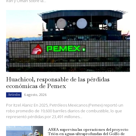
Irán y Omán sobre la...
Huachicol, responsable de las pérdidas
económicas de Pemex
6 agosto, 2026
Artículos
Por Itzel Alaniz En 2025, Petróleos Mexicanos (Pemex) reportó un
robo promedio de 19,600 barriles diarios de combustible, lo que
representó pérdidas por 23,491 millones...
ASEA supervisa las operaciones del proyecto
Trión en aguas ultraprofundas del Golfo de