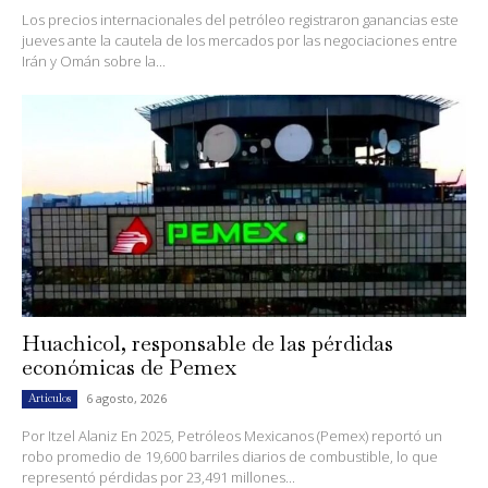
Los precios internacionales del petróleo registraron ganancias este
jueves ante la cautela de los mercados por las negociaciones entre
Irán y Omán sobre la...
Huachicol, responsable de las pérdidas
económicas de Pemex
6 agosto, 2026
Artículos
Por Itzel Alaniz En 2025, Petróleos Mexicanos (Pemex) reportó un
robo promedio de 19,600 barriles diarios de combustible, lo que
representó pérdidas por 23,491 millones...