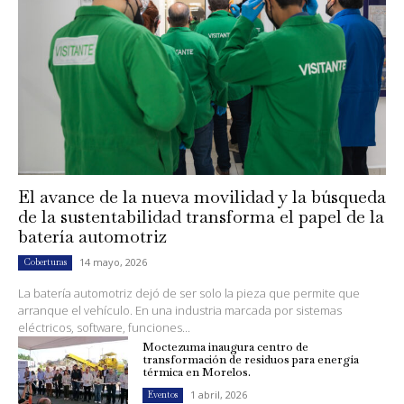
El avance de la nueva movilidad y la búsqueda
de la sustentabilidad transforma el papel de la
batería automotriz
14 mayo, 2026
Coberturas
La batería automotriz dejó de ser solo la pieza que permite que
arranque el vehículo. En una industria marcada por sistemas
eléctricos, software, funciones...
Moctezuma inaugura centro de
transformación de residuos para energía
térmica en Morelos.
1 abril, 2026
Eventos