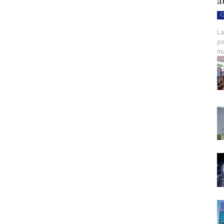
a
C
La
pe
ma