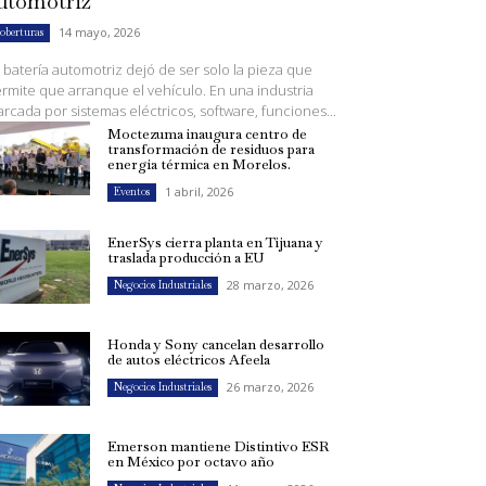
utomotriz
14 mayo, 2026
oberturas
 batería automotriz dejó de ser solo la pieza que
rmite que arranque el vehículo. En una industria
rcada por sistemas eléctricos, software, funciones...
Moctezuma inaugura centro de
transformación de residuos para
energía térmica en Morelos.
1 abril, 2026
Eventos
EnerSys cierra planta en Tijuana y
traslada producción a EU
28 marzo, 2026
Negocios Industriales
Honda y Sony cancelan desarrollo
de autos eléctricos Afeela
26 marzo, 2026
Negocios Industriales
Emerson mantiene Distintivo ESR
en México por octavo año