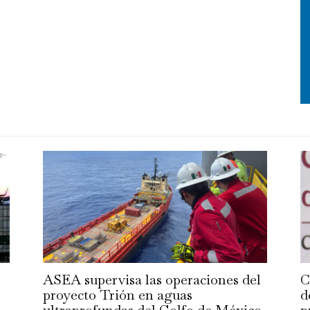
ASEA supervisa las operaciones del
C
proyecto Trión en aguas
d
ultraprofundas del Golfo de México
p