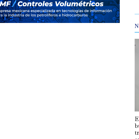
N
E
b
t