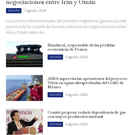
negociaciones entre Irán y Omán
7 agosto, 2026
Artículos
Los precios internacionales del petróleo registraron ganancias este
jueves ante la cautela de los mercados por las negociaciones entre
Irán y Omán sobre la...
Huachicol, responsable de las pérdidas
económicas de Pemex
6 agosto, 2026
Artículos
ASEA supervisa las operaciones del proyecto
Trión en aguas ultraprofundas del Golfo de
México
6 agosto, 2026
Artículos
Comité propone reducir dependencia de gas
con mayor producción nacional
6 agosto, 2026
Artículos