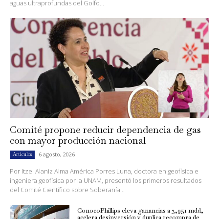
aguas ultraprofundas del Golfo...
Comité propone reducir dependencia de gas
con mayor producción nacional
6 agosto, 2026
Artículos
Por Itzel Alaniz Alma América Porres Luna, doctora en geofísica e
ingeniera geofísica por la UNAM, presentó los primeros resultados
del Comité Científico sobre Soberanía...
ConocoPhillips eleva ganancias a 3,951 mdd,
acelera desinversión y duplica recompra de