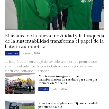
El avance de la nueva movilidad y la búsqueda
de la sustentabilidad transforma el papel de la
batería automotriz
14 mayo, 2026
Coberturas
La batería automotriz dejó de ser solo la pieza que permite que
arranque el vehículo. En una industria marcada por sistemas
eléctricos, software, funciones...
Moctezuma inaugura centro de
transformación de residuos para energía
térmica en Morelos.
1 abril, 2026
Eventos
EnerSys cierra planta en Tijuana y traslada
producción a EU