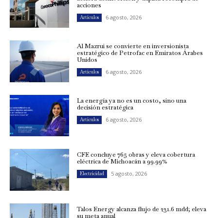
acciones
6 agosto, 2026
Artículos
Al Mazrui se convierte en inversionista
estratégico de Petrofac en Emiratos Árabes
Unidos
6 agosto, 2026
Artículos
La energía ya no es un costo, sino una
decisión estratégica
6 agosto, 2026
Artículos
CFE concluye 765 obras y eleva cobertura
eléctrica de Michoacán a 99.99%
5 agosto, 2026
Electricidad
Talos Energy alcanza flujo de 231.6 mdd; eleva
su meta anual