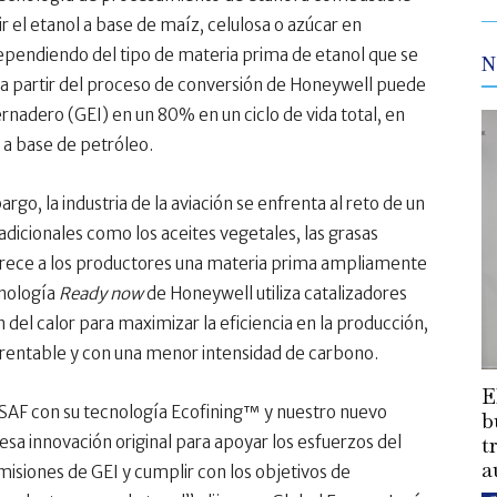
r el etanol a base de maíz, celulosa o azúcar en
ependiendo del tipo de materia prima de etanol que se
N
o a partir del proceso de conversión de Honeywell puede
rnadero (GEI) en un 80% en un ciclo de vida total, en
 a base de petróleo.
o, la industria de la aviación se enfrenta al reto de un
adicionales como los aceites vegetales, las grasas
 ofrece a los productores una materia prima ampliamente
cnología
Ready now
de Honeywell utiliza catalizadores
 del calor para maximizar la eficiencia en la producción,
n rentable y con una menor intensidad de carbono.
E
 SAF con su tecnología Ecofining™ y nuestro nuevo
b
t
sa innovación original para apoyar los esfuerzos del
a
emisiones de GEI y cumplir con los objetivos de