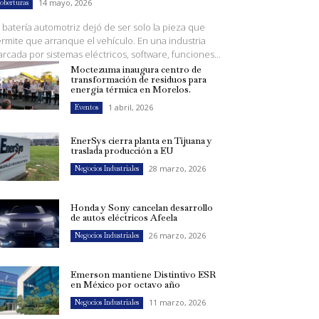
14 mayo, 2026
oberturas
 batería automotriz dejó de ser solo la pieza que
rmite que arranque el vehículo. En una industria
rcada por sistemas eléctricos, software, funciones...
Moctezuma inaugura centro de
transformación de residuos para
energía térmica en Morelos.
1 abril, 2026
Eventos
EnerSys cierra planta en Tijuana y
traslada producción a EU
28 marzo, 2026
Negocios Industriales
Honda y Sony cancelan desarrollo
de autos eléctricos Afeela
26 marzo, 2026
Negocios Industriales
Emerson mantiene Distintivo ESR
en México por octavo año
11 marzo, 2026
Negocios Industriales