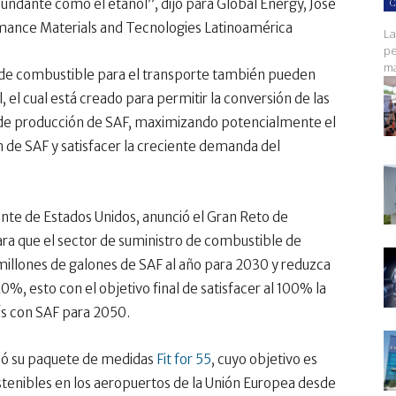
ndante como el etanol”, dijo para Global Energy, José
C
ance Materials and Tecnologies Latinoamérica
La
pe
ma
s de combustible para el transporte también pueden
 el cual está creado para permitir la conversión de las
as de producción de SAF, maximizando potencialmente el
ón de SAF y satisfacer la creciente demanda del
ente de Estados Unidos, anunció el Gran Reto de
ra que el sector de suministro de combustible de
millones de galones de SAF al año para 2030 y reduzca
0%, esto con el objetivo final de satisfacer al 100% la
s con SAF para 2050.
có su paquete de medidas
Fit for 55
, cuyo objetivo es
tenibles en los aeropuertos de la Unión Europea desde