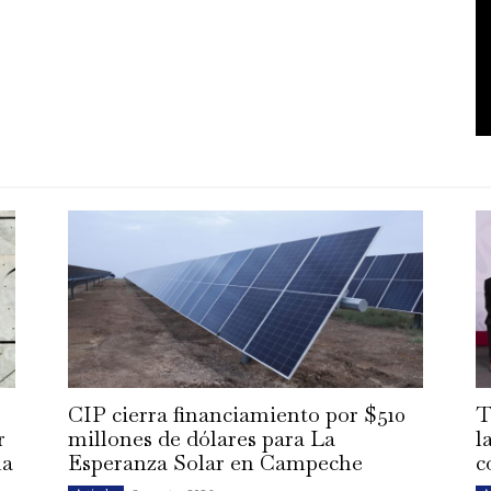
CIP cierra financiamiento por $510
T
r
millones de dólares para La
l
la
Esperanza Solar en Campeche
c