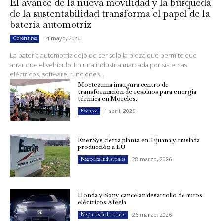
El avance de la nueva movilidad y la búsqueda
de la sustentabilidad transforma el papel de la
batería automotriz
14 mayo, 2026
Coberturas
La batería automotriz dejó de ser solo la pieza que permite que
arranque el vehículo. En una industria marcada por sistemas
eléctricos, software, funciones...
Moctezuma inaugura centro de
transformación de residuos para energía
térmica en Morelos.
1 abril, 2026
Eventos
EnerSys cierra planta en Tijuana y traslada
producción a EU
28 marzo, 2026
Negocios Industriales
Honda y Sony cancelan desarrollo de autos
eléctricos Afeela
26 marzo, 2026
Negocios Industriales