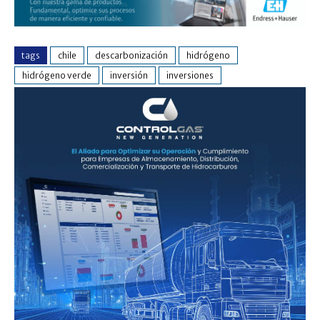
tags
chile
descarbonización
hidrógeno
hidrógeno verde
inversión
inversiones