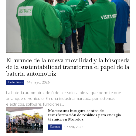
El avance de la nueva movilidad y la búsqueda
de la sustentabilidad transforma el papel de la
batería automotriz
14 mayo, 2026
Coberturas
La batería automotriz dejó de ser solo la pieza que permite que
arranque el vehículo. En una industria marcada por sistemas
eléctricos, software, funciones...
Moctezuma inaugura centro de
transformación de residuos para energía
térmica en Morelos.
1 abril, 2026
Eventos