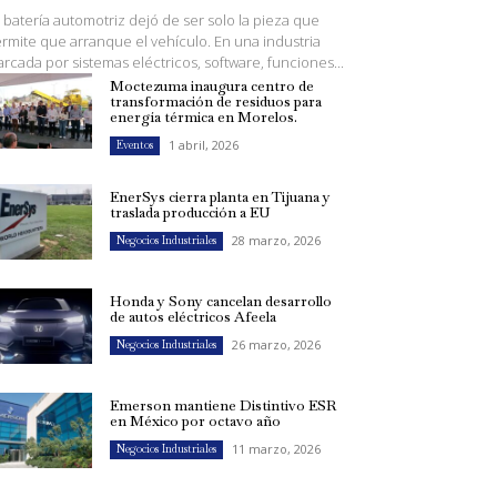
 batería automotriz dejó de ser solo la pieza que
rmite que arranque el vehículo. En una industria
rcada por sistemas eléctricos, software, funciones...
Moctezuma inaugura centro de
transformación de residuos para
energía térmica en Morelos.
1 abril, 2026
Eventos
EnerSys cierra planta en Tijuana y
traslada producción a EU
28 marzo, 2026
Negocios Industriales
Honda y Sony cancelan desarrollo
de autos eléctricos Afeela
26 marzo, 2026
Negocios Industriales
Emerson mantiene Distintivo ESR
en México por octavo año
11 marzo, 2026
Negocios Industriales