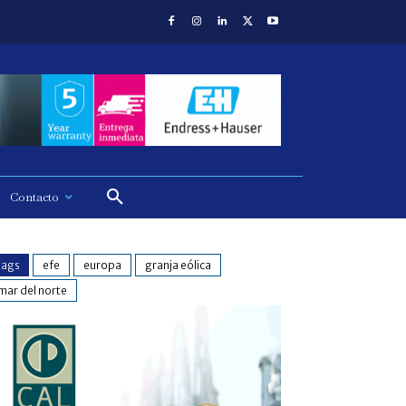
Contacto
tags
efe
europa
granja eólica
mar del norte