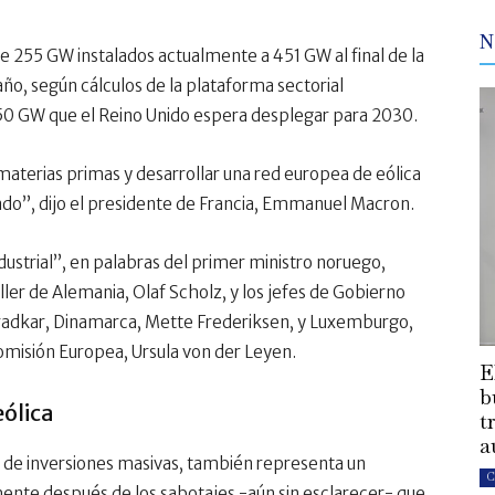
N
de 255 GW instalados actualmente a 451 GW al final de la
ño, según cálculos de la plataforma sectorial
 50 GW que el Reino Unido espera desplegar para 2030.
aterias primas y desarrollar una red europea de eólica
o”, dijo el presidente de Francia, Emmanuel Macron.
dustrial”, en palabras del primer ministro noruego,
ller de Alemania, Olaf Scholz, y los jefes de Gobierno
aradkar, Dinamarca, Mette Frederiksen, y Luxemburgo,
Comisión Europea, Ursula von der Leyen.
E
b
eólica
t
a
y de inversiones masivas, también representa un
C
ente después de los sabotajes -aún sin esclarecer- que