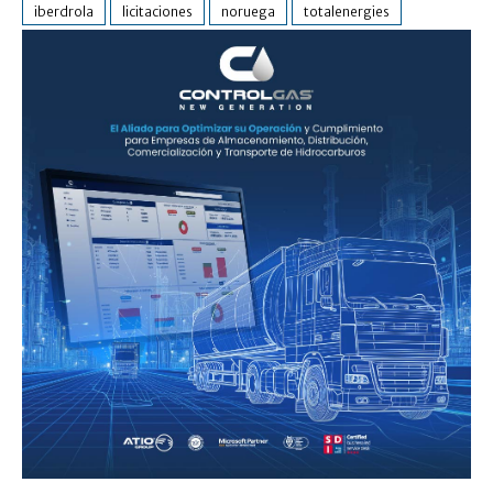
iberdrola
licitaciones
noruega
totalenergies