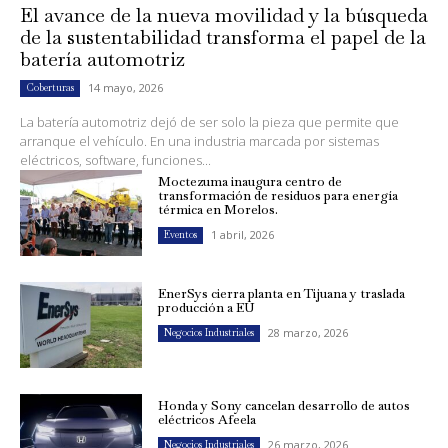
El avance de la nueva movilidad y la búsqueda
de la sustentabilidad transforma el papel de la
batería automotriz
14 mayo, 2026
Coberturas
La batería automotriz dejó de ser solo la pieza que permite que
arranque el vehículo. En una industria marcada por sistemas
eléctricos, software, funciones...
Moctezuma inaugura centro de
transformación de residuos para energía
térmica en Morelos.
1 abril, 2026
Eventos
EnerSys cierra planta en Tijuana y traslada
producción a EU
28 marzo, 2026
Negocios Industriales
Honda y Sony cancelan desarrollo de autos
eléctricos Afeela
26 marzo, 2026
Negocios Industriales