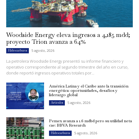
Woodside Energy eleva ingresos a 4,185 mdd;
proyecto Trion avanza a 64%
5 agosto, 2026
Hidrocarburos
La petrolera Woodside Energy presentó su informe financiero y
operativo correspondiente al segundo trimestre del año en curso,
donde reportó ingresos operativos totales por...
América Latina y el Caribe ante la transición
energética: oportunidades, desafíos y
liderazgo global
5 agosto, 2026
Artículos
Pemex avanza a 1.6 mdbd pero su utilidad neta
cae: BBVA Research
5 agosto, 2026
Hidrocarburos