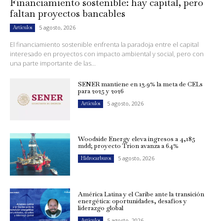
Financiamiento sostenible: hay capital, pero
faltan proyectos bancables
5 agosto, 2026
Artículos
El financiamiento sostenible enfrenta la paradoja entre el capital
interesado en proyectos con impacto ambiental y social, pero con
una parte importante de las...
SENER mantiene en 13.9% la meta de CELs
para 2025 y 2026
5 agosto, 2026
Artículos
Woodside Energy eleva ingresos a 4,185
mdd; proyecto Trion avanza a 64%
5 agosto, 2026
Hidrocarburos
América Latina y el Caribe ante la transición
energética: oportunidades, desafíos y
liderazgo global
5 agosto, 2026
Artículos