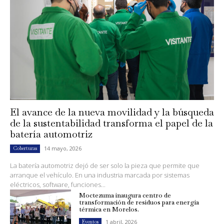
El avance de la nueva movilidad y la búsqueda
de la sustentabilidad transforma el papel de la
batería automotriz
14 mayo, 2026
Coberturas
La batería automotriz dejó de ser solo la pieza que permite que
arranque el vehículo. En una industria marcada por sistemas
eléctricos, software, funciones...
Moctezuma inaugura centro de
transformación de residuos para energía
térmica en Morelos.
1 abril, 2026
Eventos