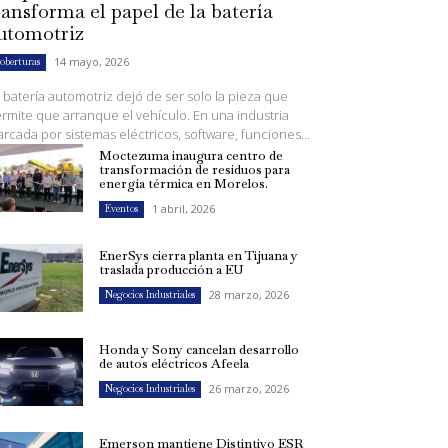
ransforma el papel de la batería
utomotriz
14 mayo, 2026
oberturas
 batería automotriz dejó de ser solo la pieza que
rmite que arranque el vehículo. En una industria
rcada por sistemas eléctricos, software, funciones...
Moctezuma inaugura centro de
transformación de residuos para
energía térmica en Morelos.
1 abril, 2026
Eventos
EnerSys cierra planta en Tijuana y
traslada producción a EU
28 marzo, 2026
Negocios Industriales
Honda y Sony cancelan desarrollo
de autos eléctricos Afeela
26 marzo, 2026
Negocios Industriales
Emerson mantiene Distintivo ESR