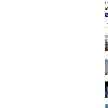
t
a
C
La
pe
ma