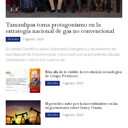
Tamaulipas toma protagonismo en la
estrategia nacional de gas no convencional
7 agosto, 2026
Artículos
El Comité Científico sobre Soberanía Energética y Yacimientos de
Gas Natural No Convencional, convocado por la presidenta Claudia
Sheinbaum, colocó a la Cuenca de...
Más allá de lo visible: la revolución tecnológica
de Grupo Petricore
7 agosto, 2026
Artículos
El petróleo sube por la incertidumbre en las
negociaciones entre Irán y Omán
7 agosto, 2026
Artículos