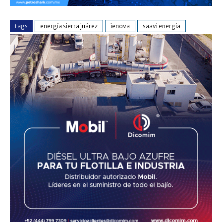
tags
energía sierra juárez
ienova
saavi energía