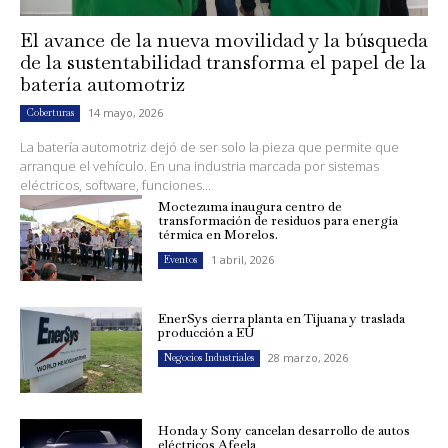
El avance de la nueva movilidad y la búsqueda
de la sustentabilidad transforma el papel de la
batería automotriz
14 mayo, 2026
Coberturas
La batería automotriz dejó de ser solo la pieza que permite que
arranque el vehículo. En una industria marcada por sistemas
eléctricos, software, funciones...
Moctezuma inaugura centro de
transformación de residuos para energía
térmica en Morelos.
1 abril, 2026
Eventos
EnerSys cierra planta en Tijuana y traslada
producción a EU
28 marzo, 2026
Negocios Industriales
Honda y Sony cancelan desarrollo de autos
eléctricos Afeela