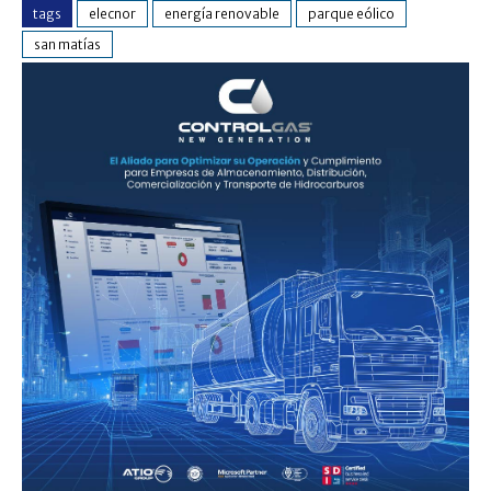
tags
elecnor
energía renovable
parque eólico
san matías