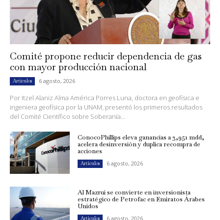
Comité propone reducir dependencia de gas
con mayor producción nacional
6 agosto, 2026
Artículos
Por Itzel Alaniz Alma América Porres Luna, doctora en geofísica e
ingeniera geofísica por la UNAM, presentó los primeros resultados
del Comité Científico sobre Soberanía...
ConocoPhillips eleva ganancias a 3,951 mdd,
acelera desinversión y duplica recompra de
acciones
6 agosto, 2026
Artículos
Al Mazrui se convierte en inversionista
estratégico de Petrofac en Emiratos Árabes
Unidos
6 agosto, 2026
Artículos