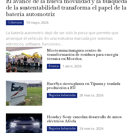
El avance de la nueva movilidad y la búsqueda
de la sustentabilidad transforma el papel de la
batería automotriz
14 mayo, 2026
Coberturas
La batería automotriz dejó de ser solo la pieza que permite que
arranque el vehículo. En una industria marcada por sistemas
eléctricos, software, funciones...
Moctezuma inaugura centro de
transformación de residuos para energía
térmica en Morelos.
1 abril, 2026
Eventos
EnerSys cierra planta en Tijuana y traslada
producción a EU
28 marzo, 2026
Negocios Industriales
Honda y Sony cancelan desarrollo de autos
eléctricos Afeela
26 marzo, 2026
Negocios Industriales