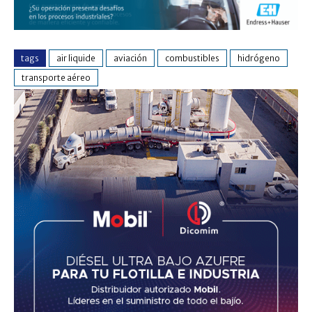
tags
air liquide
aviación
combustibles
hidrógeno
transporte aéreo