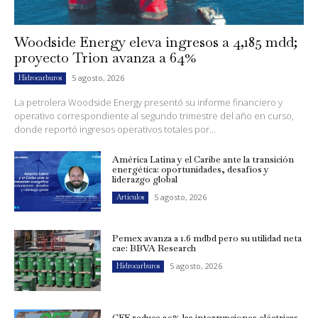
Woodside Energy eleva ingresos a 4,185 mdd;
proyecto Trion avanza a 64%
5 agosto, 2026
Hidrocarburos
La petrolera Woodside Energy presentó su informe financiero y
operativo correspondiente al segundo trimestre del año en curso,
donde reportó ingresos operativos totales por...
América Latina y el Caribe ante la transición
energética: oportunidades, desafíos y
liderazgo global
5 agosto, 2026
Artículos
Pemex avanza a 1.6 mdbd pero su utilidad neta
cae: BBVA Research
5 agosto, 2026
Hidrocarburos
CFE reduce 39% las interrupciones eléctricas