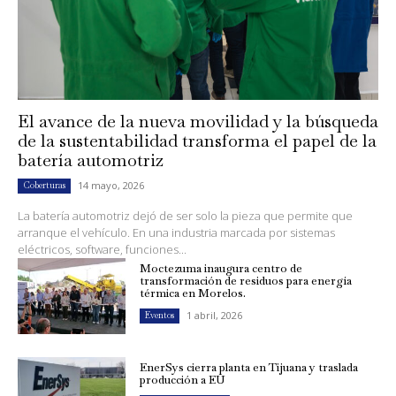
El avance de la nueva movilidad y la búsqueda
de la sustentabilidad transforma el papel de la
batería automotriz
14 mayo, 2026
Coberturas
La batería automotriz dejó de ser solo la pieza que permite que
arranque el vehículo. En una industria marcada por sistemas
eléctricos, software, funciones...
Moctezuma inaugura centro de
transformación de residuos para energía
térmica en Morelos.
1 abril, 2026
Eventos
EnerSys cierra planta en Tijuana y traslada
producción a EU