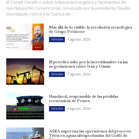
El Comité Científico sobre Soberanía Energética y Yacimientos de
Gas Natural No Convencional, convocado por la presidenta Claudia
Sheinbaum, colocó a la Cuenca de...
Más allá de lo visible: la revolución tecnológica
de Grupo Petricore
7 agosto, 2026
Artículos
El petróleo sube por la incertidumbre en las
negociaciones entre Irán y Omán
7 agosto, 2026
Artículos
Huachicol, responsable de las pérdidas
económicas de Pemex
6 agosto, 2026
Artículos
ASEA supervisa las operaciones del proyecto
Trión en aguas ultraprofundas del Golfo de