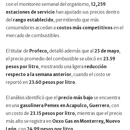
con el monitoreo semanal del organismo,
12,259
estaciones de servicio
han ajustado sus precios dentro
del
rango establecido
, permitiendo que más
consumidores accedan a
costos más competitivos
en el
mercado de combustibles.
El titular de
Profeco,
detalló además que al
23 de mayo
,
el precio promedio del combustible se ubicó en
23.59
pesos por litro
, mostrando una ligera
reducción
respecto a la semana anterior
, cuando el costo se
reportó en
23.60 pesos por litro
.
El análisis identificó que el
precio más bajo
se encuentra
en una
gasolinera Pemex en Acapulco, Guerrero
, con
un costo de
23.15 pesos por litro
, mientras que el precio
más alto se registra en
Oxxo Gas en Monterrey, Nuevo
León
, con
24.99 pesos por litro
.