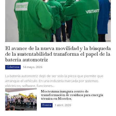
El avance de la nueva movilidad y la búsqueda
de la sustentabilidad transforma el papel de la
batería automotriz
14 mayo, 2026
Coberturas
La batería automotriz dejó de ser solo la pieza que permite que
arranque el vehículo. En una industria marcada por sistemas
eléctricos, software, funciones...
Moctezuma inaugura centro de
transformación de residuos para energía
térmica en Morelos.
1 abril, 2026
Eventos