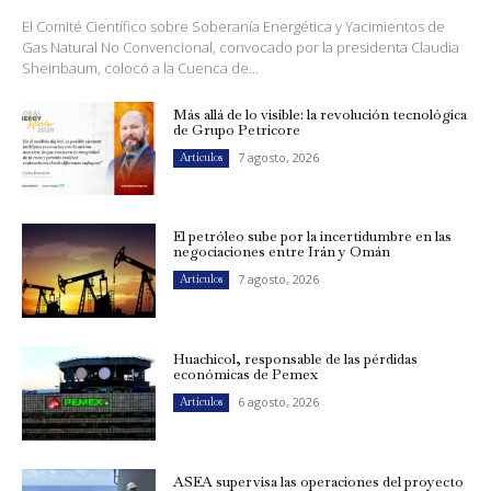
El Comité Científico sobre Soberanía Energética y Yacimientos de
Gas Natural No Convencional, convocado por la presidenta Claudia
Sheinbaum, colocó a la Cuenca de...
Más allá de lo visible: la revolución tecnológica
de Grupo Petricore
7 agosto, 2026
Artículos
El petróleo sube por la incertidumbre en las
negociaciones entre Irán y Omán
7 agosto, 2026
Artículos
Huachicol, responsable de las pérdidas
económicas de Pemex
6 agosto, 2026
Artículos
ASEA supervisa las operaciones del proyecto