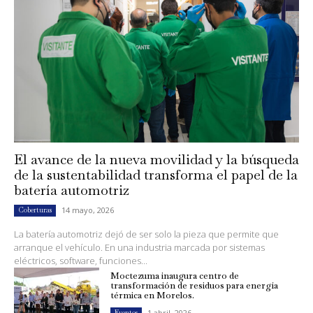
El avance de la nueva movilidad y la búsqueda
de la sustentabilidad transforma el papel de la
batería automotriz
14 mayo, 2026
Coberturas
La batería automotriz dejó de ser solo la pieza que permite que
arranque el vehículo. En una industria marcada por sistemas
eléctricos, software, funciones...
Moctezuma inaugura centro de
transformación de residuos para energía
térmica en Morelos.
1 abril, 2026
Eventos