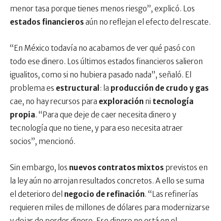
menor tasa porque tienes menos riesgo”, explicó. Los
estados financieros
aún no reflejan el efecto del rescate.
“En México todavía no acabamos de ver qué pasó con
todo ese dinero. Los últimos estados financieros salieron
igualitos, como si no hubiera pasado nada”, señaló. El
problema es
estructural
: la
producción de crudo y gas
cae, no hay recursos para
exploración
ni
tecnología
propia
. “Para que deje de caer necesita dinero y
tecnología que no tiene, y para eso necesita atraer
socios”, mencionó.
Sin embargo, los
nuevos contratos mixtos
previstos en
la ley aún no arrojan resultados concretos. A ello se suma
el deterioro del
negocio de refinación
. “Las refinerías
requieren miles de millones de dólares para modernizarse
y dejar de perder dinero. Ese dinero no está en el