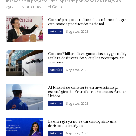
inspección al proyecto Trión, operado por Woodside Energy en
aguas ultraprofundas del Golfo...
Comité propone reducir dependencia de gas
con mayor producción nacional
6 agosto, 2026
Artículos
ConocoPhillips eleva ganancias a 3,951 mdd,
acelera desinversión y duplica recompra de
acciones
6 agosto, 2026
Artículos
Al Mazrui se convierte en inversionista
estratégico de Petrofac en Emiratos Árabes
Unidos
6 agosto, 2026
Artículos
La energía ya no es un costo, sino una
decisión estratégica
6 agosto, 2026
Artículos