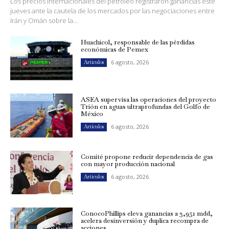
Los precios internacionales del petróleo registraron ganancias este
jueves ante la cautela de los mercados por las negociaciones entre
Irán y Omán sobre la...
Huachicol, responsable de las pérdidas
económicas de Pemex
6 agosto, 2026
Artículos
ASEA supervisa las operaciones del proyecto
Trión en aguas ultraprofundas del Golfo de
México
6 agosto, 2026
Artículos
Comité propone reducir dependencia de gas
con mayor producción nacional
6 agosto, 2026
Artículos
ConocoPhillips eleva ganancias a 3,951 mdd,
acelera desinversión y duplica recompra de
acciones