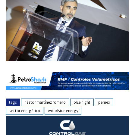
tags
néstor martínez romero
p&e night
pemex
sector energético
woodside energy