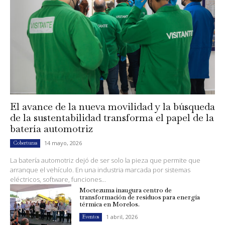
El avance de la nueva movilidad y la búsqueda
de la sustentabilidad transforma el papel de la
batería automotriz
14 mayo, 2026
Coberturas
La batería automotriz dejó de ser solo la pieza que permite que
arranque el vehículo. En una industria marcada por sistemas
eléctricos, software, funciones...
Moctezuma inaugura centro de
transformación de residuos para energía
térmica en Morelos.
1 abril, 2026
Eventos