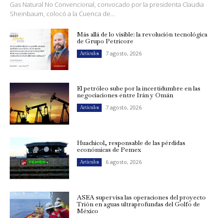
Gas Natural No Convencional, convocado por la presidenta Claudia
Sheinbaum, colocó a la Cuenca de...
Más allá de lo visible: la revolución tecnológica
de Grupo Petricore
7 agosto, 2026
Artículos
El petróleo sube por la incertidumbre en las
negociaciones entre Irán y Omán
7 agosto, 2026
Artículos
Huachicol, responsable de las pérdidas
económicas de Pemex
6 agosto, 2026
Artículos
ASEA supervisa las operaciones del proyecto
Trión en aguas ultraprofundas del Golfo de
México