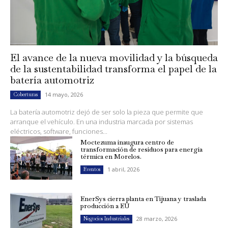
El avance de la nueva movilidad y la búsqueda
de la sustentabilidad transforma el papel de la
batería automotriz
14 mayo, 2026
Coberturas
La batería automotriz dejó de ser solo la pieza que permite que
arranque el vehículo. En una industria marcada por sistemas
eléctricos, software, funciones...
Moctezuma inaugura centro de
transformación de residuos para energía
térmica en Morelos.
1 abril, 2026
Eventos
EnerSys cierra planta en Tijuana y traslada
producción a EU
28 marzo, 2026
Negocios Industriales