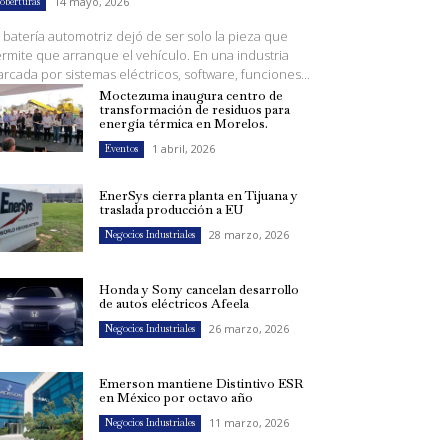
14 mayo, 2026
oberturas
 batería automotriz dejó de ser solo la pieza que
rmite que arranque el vehículo. En una industria
rcada por sistemas eléctricos, software, funciones...
Moctezuma inaugura centro de
transformación de residuos para
energía térmica en Morelos.
1 abril, 2026
Eventos
EnerSys cierra planta en Tijuana y
traslada producción a EU
28 marzo, 2026
Negocios Industriales
Honda y Sony cancelan desarrollo
de autos eléctricos Afeela
26 marzo, 2026
Negocios Industriales
Emerson mantiene Distintivo ESR
en México por octavo año
11 marzo, 2026
Negocios Industriales