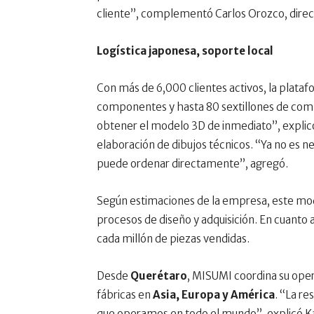
cliente”, complementó Carlos Orozco, direc
Logística japonesa, soporte local
Con más de 6,000 clientes activos, la plata
componentes y hasta 80 sextillones de combi
obtener el modelo 3D de inmediato”, expli
elaboración de dibujos técnicos. “Ya no es n
puede ordenar directamente”, agregó.
Según estimaciones de la empresa, este mo
procesos de diseño y adquisición. En cuanto 
cada millón de piezas vendidas.
Desde
Querétaro
, MISUMI coordina su oper
fábricas en
Asia, Europa y América
. “La re
que operamos en todo el mundo”, explicó K