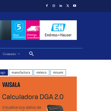
Contacto
tags
manufactura
méxico
misumi