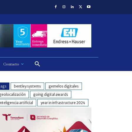
Contacto
tags
bentley systems
gemelos digitales
geolocalización
going digital awards
inteligencia artificial
year in infrastructure 2024