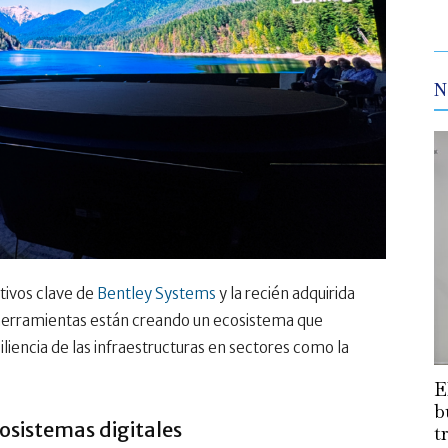
N
utivos clave de
Bentley Systems
y la recién adquirida
herramientas están creando un ecosistema que
siliencia de las infraestructuras en sectores como la
E
b
osistemas digitales
t