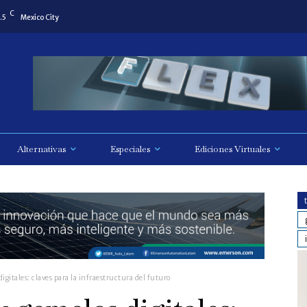
C
.5
Mexico City
Alternativas
Especiales
Ediciones Virtuales
igitales: claves para la infraestructura del futuro