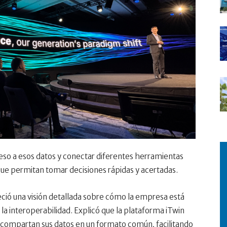
cceso a esos datos y conectar diferentes herramientas
ue permitan tomar decisiones rápidas y acertadas.
reció una visión detallada sobre cómo la empresa está
a interoperabilidad. Explicó que la plataforma iTwin
 compartan sus datos en un formato común, facilitando