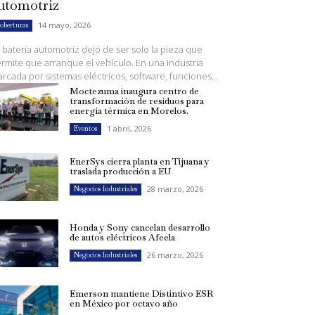
utomotriz
14 mayo, 2026
oberturas
 batería automotriz dejó de ser solo la pieza que
rmite que arranque el vehículo. En una industria
rcada por sistemas eléctricos, software, funciones...
Moctezuma inaugura centro de
transformación de residuos para
energía térmica en Morelos.
1 abril, 2026
Eventos
EnerSys cierra planta en Tijuana y
traslada producción a EU
28 marzo, 2026
Negocios Industriales
Honda y Sony cancelan desarrollo
de autos eléctricos Afeela
26 marzo, 2026
Negocios Industriales
Emerson mantiene Distintivo ESR
en México por octavo año