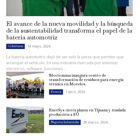
El avance de la nueva movilidad y la búsqueda
de la sustentabilidad transforma el papel de la
batería automotriz
14 mayo, 2026
Coberturas
La batería automotriz dejó de ser solo la pieza que permite que
arranque el vehículo. En una industria marcada por sistemas
eléctricos, software, funciones...
Moctezuma inaugura centro de
transformación de residuos para energía
térmica en Morelos.
1 abril, 2026
Eventos
EnerSys cierra planta en Tijuana y traslada
producción a EU
28 marzo, 2026
Negocios Industriales