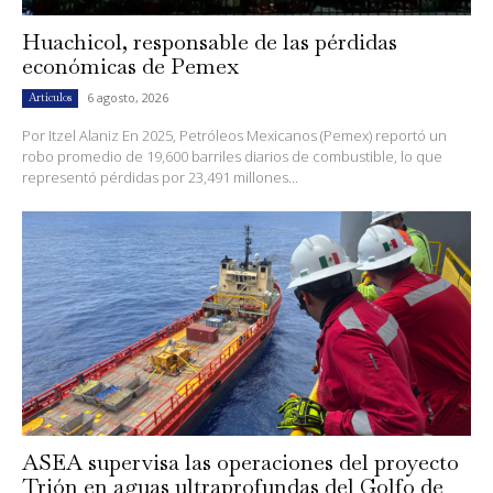
Huachicol, responsable de las pérdidas
económicas de Pemex
6 agosto, 2026
Artículos
Por Itzel Alaniz En 2025, Petróleos Mexicanos (Pemex) reportó un
robo promedio de 19,600 barriles diarios de combustible, lo que
representó pérdidas por 23,491 millones...
ASEA supervisa las operaciones del proyecto
Trión en aguas ultraprofundas del Golfo de