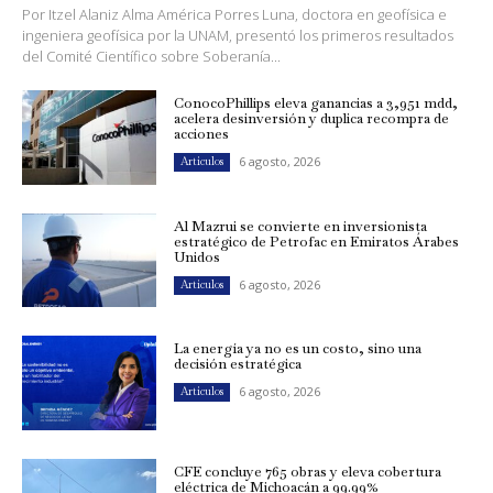
Por Itzel Alaniz Alma América Porres Luna, doctora en geofísica e
ingeniera geofísica por la UNAM, presentó los primeros resultados
del Comité Científico sobre Soberanía...
ConocoPhillips eleva ganancias a 3,951 mdd,
acelera desinversión y duplica recompra de
acciones
6 agosto, 2026
Artículos
Al Mazrui se convierte en inversionista
estratégico de Petrofac en Emiratos Árabes
Unidos
6 agosto, 2026
Artículos
La energía ya no es un costo, sino una
decisión estratégica
6 agosto, 2026
Artículos
CFE concluye 765 obras y eleva cobertura
eléctrica de Michoacán a 99.99%