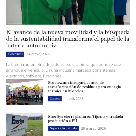
El avance de la nueva movilidad y la búsqueda
de la sustentabilidad transforma el papel de la
batería automotriz
14 mayo, 2026
Coberturas
La batería automotriz dejó de ser solo la pieza que permite que
arranque el vehículo. En una industria marcada por sistemas
eléctricos, software, funciones...
Moctezuma inaugura centro de
transformación de residuos para energía
térmica en Morelos.
1 abril, 2026
Eventos
EnerSys cierra planta en Tijuana y traslada
producción a EU
28 marzo, 2026
Negocios Industriales