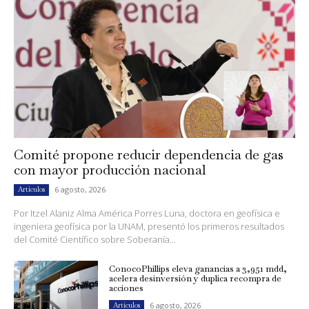
Comité propone reducir dependencia de gas
con mayor producción nacional
6 agosto, 2026
Artículos
Por Itzel Alaniz Alma América Porres Luna, doctora en geofísica e
ingeniera geofísica por la UNAM, presentó los primeros resultados
del Comité Científico sobre Soberanía...
ConocoPhillips eleva ganancias a 3,951 mdd,
acelera desinversión y duplica recompra de
acciones
6 agosto, 2026
Artículos