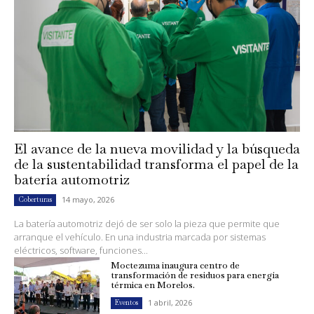
El avance de la nueva movilidad y la búsqueda
de la sustentabilidad transforma el papel de la
batería automotriz
14 mayo, 2026
Coberturas
La batería automotriz dejó de ser solo la pieza que permite que
arranque el vehículo. En una industria marcada por sistemas
eléctricos, software, funciones...
Moctezuma inaugura centro de
transformación de residuos para energía
térmica en Morelos.
1 abril, 2026
Eventos