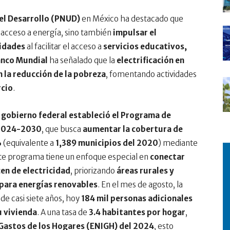
el Desarrollo (PNUD)
en México ha destacado que
r acceso a energía, sino también
impulsar el
nidades
al facilitar el acceso a
servicios educativos,
nco Mundial
ha señalado que la
electrificación en
n la reducción de la pobreza
, fomentando actividades
rcio
.
l
gobierno federal estableció el Programa de
o 2024-2030
, que busca
aumentar la cobertura de
%
(equivalente a
1,389 municipios del 2020
) mediante
ste programa tiene un enfoque especial en
conectar
n de electricidad
, priorizando
áreas rurales y
 para energías renovables
. En el mes de agosto, la
de casi siete años, hoy
184 mil personas adicionales
u vivienda
. A una tasa de
3.4 habitantes por hogar
,
 Gastos de los Hogares (ENIGH) del 2024
, esto