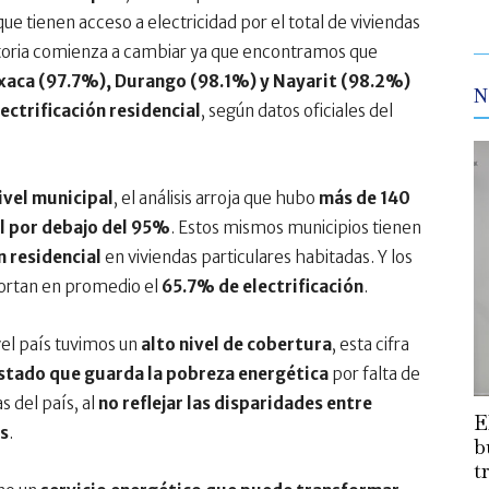
e tienen acceso a electricidad por el total de viviendas
istoria comienza a cambiar ya que encontramos que
xaca (97.7%), Durango (98.1%) y Nayarit (98.2%)
N
ectrificación residencial
, según datos oficiales del
ivel municipal
, el análisis arroja que hubo
más de 140
al por debajo del 95%
. Estos mismos municipios tienen
 residencial
en viviendas particulares habitadas. Y los
portan en promedio el
65.7% de electrificación
.
el país tuvimos un
alto nivel de cobertura
, esta cifra
estado que guarda la pobreza energética
por falta de
s del país, al
no reflejar las disparidades entre
E
s
.
b
t