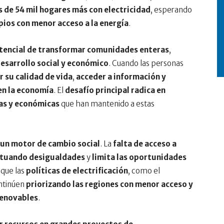
 de 54 mil hogares más con electricidad
, esperando
pios con menor acceso a la energía
.
 potencial de transformar comunidades enteras
,
desarrollo social y económico
. Cuando las personas
r su calidad de vida
,
acceder a información y
en la economía
. El
desafío principal radica en
cas y económicas
que han mantenido a estas
s un motor de cambio social
. La
falta de acceso a
petuando desigualdades
y
limita las oportunidades
 que las
políticas de electrificación
, como el
ontinúen
priorizando las regiones con menor acceso y
renovables
.