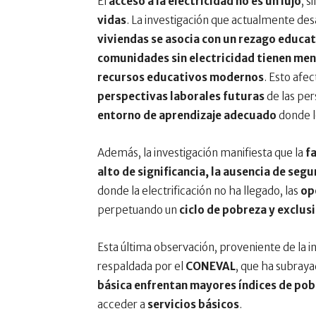
El
acceso a la electricidad no es un lujo
, s
vidas
. La investigación que actualmente des
viviendas se asocia con un rezago educat
comunidades sin electricidad tienen me
recursos educativos modernos
. Esto afec
perspectivas laborales futuras
de las pe
entorno de aprendizaje adecuado
donde l
Además, la investigación manifiesta que la
fa
alto de significancia, la ausencia de segu
donde la electrificación no ha llegado, las
op
perpetuando un
ciclo de pobreza y exclus
Esta última observación, proveniente de la i
respaldada por el
CONEVAL
, que ha subray
básica enfrentan mayores índices de po
acceder a
servicios básicos
.