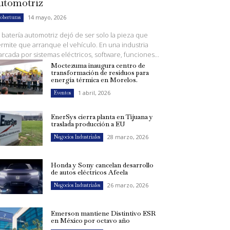
utomotriz
14 mayo, 2026
oberturas
 batería automotriz dejó de ser solo la pieza que
rmite que arranque el vehículo. En una industria
rcada por sistemas eléctricos, software, funciones...
Moctezuma inaugura centro de
transformación de residuos para
energía térmica en Morelos.
1 abril, 2026
Eventos
EnerSys cierra planta en Tijuana y
traslada producción a EU
28 marzo, 2026
Negocios Industriales
Honda y Sony cancelan desarrollo
de autos eléctricos Afeela
26 marzo, 2026
Negocios Industriales
Emerson mantiene Distintivo ESR
en México por octavo año