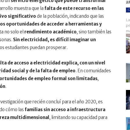
a
ino un
servicio energético que puede transformar
arrollo muestra que la
falta de este recurso en las
C
ivo significativo
de la población, indicando que las
La
nos oportunidades de acceder a herramientas y
pe
ma
ta no solo el
rendimiento académico
, sino también las
rsonas.
Sin electricidad, es difícil imaginar un
os estudiantes puedan prosperar.
lta de acceso a electricidad explica, con un nivel
ridad social y de la falta de empleo
. En comunidades
ortunidades de empleo formal son limitadas
,
ión
.
nvestigación que recién concluí para el año 2020, es
ado cómo las
familias sin acceso a infraestructura
breza multidimensional
, limitando su capacidad para