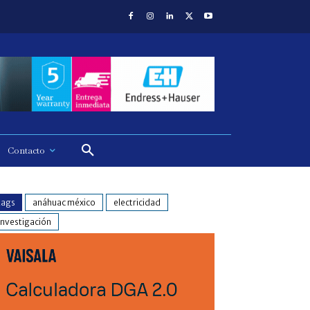
Contacto
tags
anáhuac méxico
electricidad
investigación