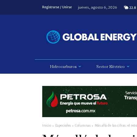
jueves, agosto 6, 2026
Registrarse / Unirse
22.8
Hidrocarburos
Sector Eléctrico
Inicio
Especiales
Columnas
Más allá de las cifras: el ret