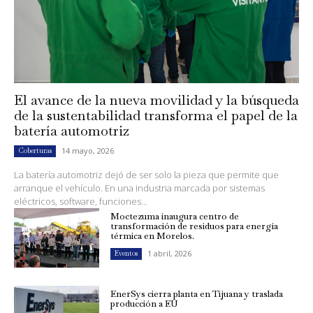
El avance de la nueva movilidad y la búsqueda
de la sustentabilidad transforma el papel de la
batería automotriz
14 mayo, 2026
Coberturas
La batería automotriz dejó de ser solo la pieza que permite que
arranque el vehículo. En una industria marcada por sistemas
eléctricos, software, funciones...
Moctezuma inaugura centro de
transformación de residuos para energía
térmica en Morelos.
1 abril, 2026
Eventos
EnerSys cierra planta en Tijuana y traslada
producción a EU