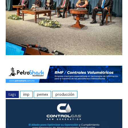
tags
imp
pemex
producción