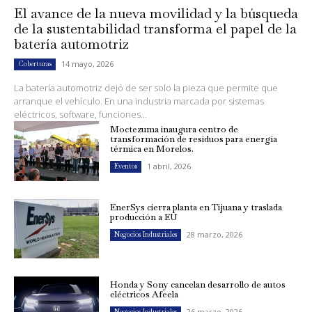
El avance de la nueva movilidad y la búsqueda
de la sustentabilidad transforma el papel de la
batería automotriz
14 mayo, 2026
Coberturas
La batería automotriz dejó de ser solo la pieza que permite que
arranque el vehículo. En una industria marcada por sistemas
eléctricos, software, funciones...
Moctezuma inaugura centro de
transformación de residuos para energía
térmica en Morelos.
1 abril, 2026
Eventos
EnerSys cierra planta en Tijuana y traslada
producción a EU
28 marzo, 2026
Negocios Industriales
Honda y Sony cancelan desarrollo de autos
eléctricos Afeela
26 marzo, 2026
Negocios Industriales