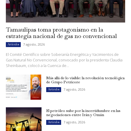
Tamaulipas toma protagonismo en la
estrategia nacional de gas no convencional
7 agosto, 2026
Artículos
El Comité Científico sobre Soberanía Energética y Yacimientos de
Gas Natural No Convencional, convocado por la presidenta Claudia
Sheinbaum, colocó a la Cuenca de...
Más allá de lo visible: la revolución tecnológica
de Grupo Petricore
7 agosto, 2026
Artículos
El petróleo sube por la incertidumbre en las
negociaciones entre Irán y Omán
7 agosto, 2026
Artículos