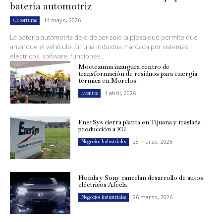
batería automotriz
14 mayo, 2026
Coberturas
La batería automotriz dejó de ser solo la pieza que permite que
arranque el vehículo. En una industria marcada por sistemas
eléctricos, software, funciones...
Moctezuma inaugura centro de
transformación de residuos para energía
térmica en Morelos.
1 abril, 2026
Eventos
EnerSys cierra planta en Tijuana y traslada
producción a EU
28 marzo, 2026
Negocios Industriales
Honda y Sony cancelan desarrollo de autos
eléctricos Afeela
26 marzo, 2026
Negocios Industriales