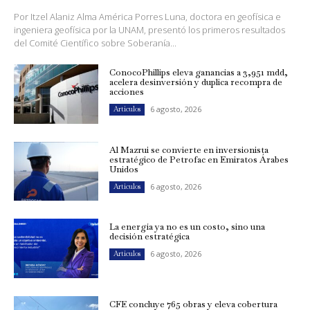
Por Itzel Alaniz Alma América Porres Luna, doctora en geofísica e
ingeniera geofísica por la UNAM, presentó los primeros resultados
del Comité Científico sobre Soberanía...
ConocoPhillips eleva ganancias a 3,951 mdd,
acelera desinversión y duplica recompra de
acciones
6 agosto, 2026
Artículos
Al Mazrui se convierte en inversionista
estratégico de Petrofac en Emiratos Árabes
Unidos
6 agosto, 2026
Artículos
La energía ya no es un costo, sino una
decisión estratégica
6 agosto, 2026
Artículos
CFE concluye 765 obras y eleva cobertura