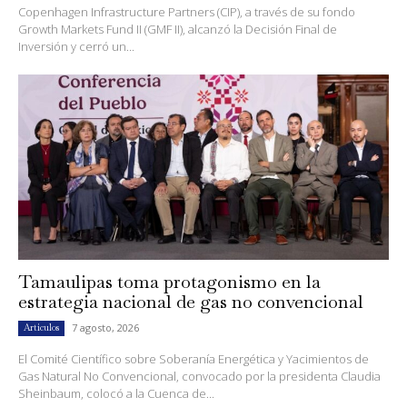
Copenhagen Infrastructure Partners (CIP), a través de su fondo
Growth Markets Fund II (GMF II), alcanzó la Decisión Final de
Inversión y cerró un...
Tamaulipas toma protagonismo en la
estrategia nacional de gas no convencional
7 agosto, 2026
Artículos
El Comité Científico sobre Soberanía Energética y Yacimientos de
Gas Natural No Convencional, convocado por la presidenta Claudia
Sheinbaum, colocó a la Cuenca de...