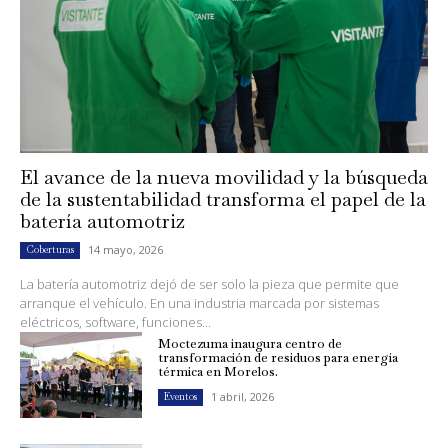
El avance de la nueva movilidad y la búsqueda
de la sustentabilidad transforma el papel de la
batería automotriz
14 mayo, 2026
Coberturas
La batería automotriz dejó de ser solo la pieza que permite que
arranque el vehículo. En una industria marcada por sistemas
eléctricos, software, funciones...
Moctezuma inaugura centro de
transformación de residuos para energía
térmica en Morelos.
1 abril, 2026
Eventos