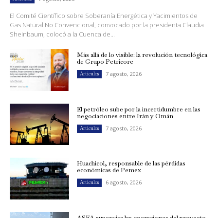
El Comité Científico sobre Soberanía Energética y Yacimientos de
Gas Natural No Convencional, convocado por la presidenta Claudia
Sheinbaum, colocó a la Cuenca de...
Más allá de lo visible: la revolución tecnológica
de Grupo Petricore
7 agosto, 2026
Artículos
El petróleo sube por la incertidumbre en las
negociaciones entre Irán y Omán
7 agosto, 2026
Artículos
Huachicol, responsable de las pérdidas
económicas de Pemex
6 agosto, 2026
Artículos
ASEA supervisa las operaciones del proyecto