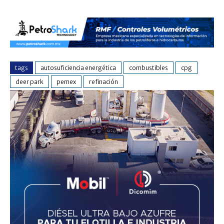
tags
autosuficiencia energética
combustibles
cpg
deer park
pemex
refinación