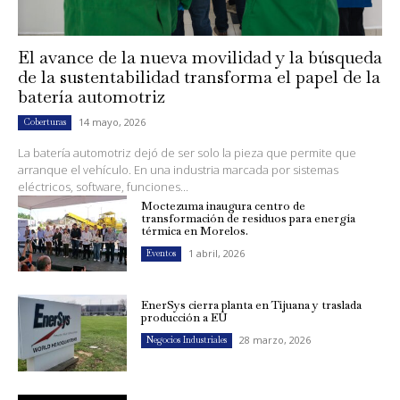
El avance de la nueva movilidad y la búsqueda
de la sustentabilidad transforma el papel de la
batería automotriz
14 mayo, 2026
Coberturas
La batería automotriz dejó de ser solo la pieza que permite que
arranque el vehículo. En una industria marcada por sistemas
eléctricos, software, funciones...
Moctezuma inaugura centro de
transformación de residuos para energía
térmica en Morelos.
1 abril, 2026
Eventos
EnerSys cierra planta en Tijuana y traslada
producción a EU
28 marzo, 2026
Negocios Industriales