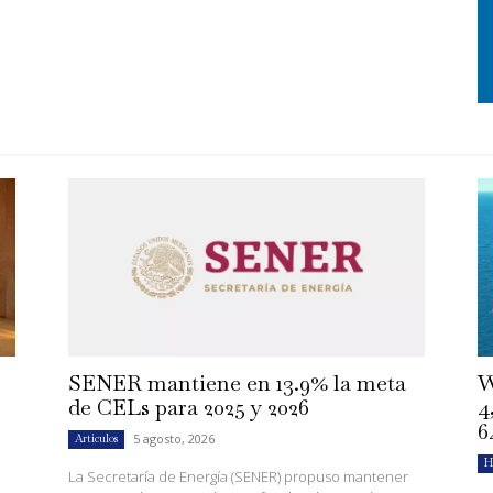
SENER mantiene en 13.9% la meta
W
de CELs para 2025 y 2026
4
6
5 agosto, 2026
Artículos
H
La Secretaría de Energía (SENER) propuso mantener