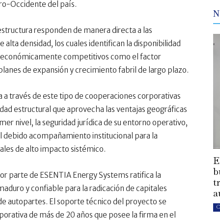
tro-Occidente del país.
N
aestructura responden de manera directa a las
lta densidad, los cuales identifican la disponibilidad
s y económicamente competitivos como el factor
 planes de expansión y crecimiento fabril de largo plazo.
 a través de este tipo de cooperaciones corporativas
ad estructural que aprovecha las ventajas geográficas
imer nivel, la seguridad jurídica de su entorno operativo,
el debido acompañamiento institucional para la
iales de alto impacto sistémico.
E
b
por parte de ESENTIA Energy Systems ratifica la
t
maduro y confiable para la radicación de capitales
a
de autopartes. El soporte técnico del proyecto se
C
porativa de más de 20 años que posee la firma en el