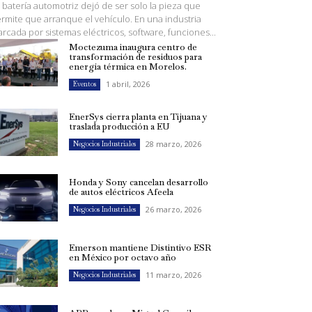
 batería automotriz dejó de ser solo la pieza que
rmite que arranque el vehículo. En una industria
rcada por sistemas eléctricos, software, funciones...
Moctezuma inaugura centro de
transformación de residuos para
energía térmica en Morelos.
1 abril, 2026
Eventos
EnerSys cierra planta en Tijuana y
traslada producción a EU
28 marzo, 2026
Negocios Industriales
Honda y Sony cancelan desarrollo
de autos eléctricos Afeela
26 marzo, 2026
Negocios Industriales
Emerson mantiene Distintivo ESR
en México por octavo año
11 marzo, 2026
Negocios Industriales