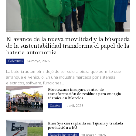
El avance de la nueva movilidad y la búsqueda
de la sustentabilidad transforma el papel de la
batería automotriz
14 mayo, 2026
Coberturas
La batería automotriz dejó de ser solo la pieza que permite que
arranque el vehículo. En una industria marcada por sistemas
eléctricos, software, funciones...
Moctezuma inaugura centro de
transformación de residuos para energía
térmica en Morelos.
1 abril, 2026
Eventos
EnerSys cierra planta en Tijuana y traslada
producción a EU
28 marzo, 2026
Negocios Industriales